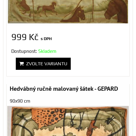
999 Kč
s DPH
Dostupnost:
Skladem
ZVOLTE VARIANTU
Hedvábný ručně malovaný šátek - GEPARD
90x90 cm