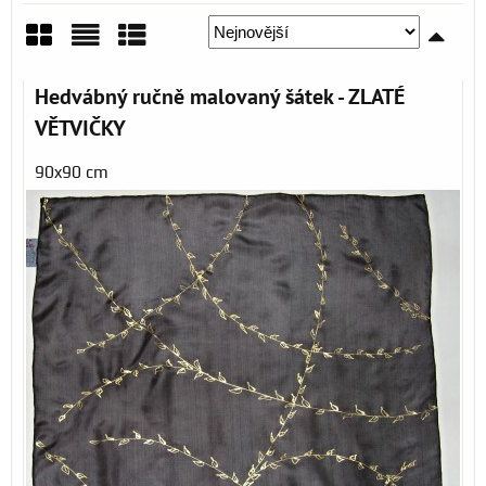
Mřížka
Seznam
Tabulka
Hedvábný ručně malovaný šátek - ZLATÉ
VĚTVIČKY
90x90 cm