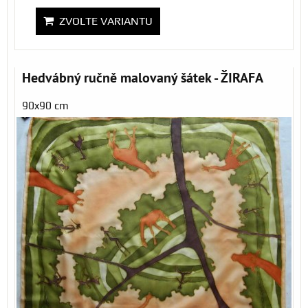
ZVOLTE VARIANTU
Hedvábný ručně malovaný šátek - ŽIRAFA
90x90 cm