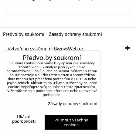
Předvolby soukromí
Zásady ochrany soukromí
Vytvořeno systémem:
ByznysWeb.cz
Předvolby soukromí
Soubory cookie používáme k vylepšení vaší návštěvy
tohoto webu, k analýze jeho výkonu a ke
shromažďování údajů o jeho používání. Můžeme k tomu
použít nástroje a služby třetích stran a shromážděná
data mohou být přenášena partnerům v EU, USA nebo
jiných zemích. Kliknutím na „Přijmout všechny soubory
cookie“ vyjadřujete svůj souhlas s tímto zpracováním.
Níže můžete najít podrobné informace nebo upravit své
preference.
Zásady ochrany soukromí
Ukázat
Přijmout všechny
podrobnosti
cookies