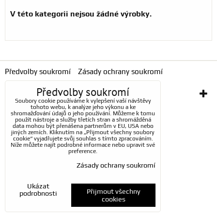
Předvolby soukromí
Zásady ochrany soukromí
Předvolby soukromí
Vytvořeno systémem:
ByznysWeb.cz
Soubory cookie používáme k vylepšení vaší návštěvy
tohoto webu, k analýze jeho výkonu a ke
shromažďování údajů o jeho používání. Můžeme k tomu
použít nástroje a služby třetích stran a shromážděná
data mohou být přenášena partnerům v EU, USA nebo
jiných zemích. Kliknutím na „Přijmout všechny soubory
cookie“ vyjadřujete svůj souhlas s tímto zpracováním.
Níže můžete najít podrobné informace nebo upravit své
preference.
Zásady ochrany soukromí
Ukázat
Přijmout všechny
podrobnosti
cookies