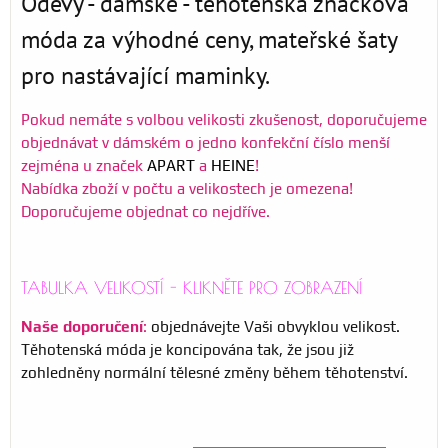
Oděvy - dámské - těhotenská značková
móda za výhodné ceny, mateřské šaty
pro nastávající maminky.
Pokud nemáte s volbou velikosti zkušenost, doporučujeme
objednávat v dámském o jedno konfekční číslo menší
zejména u značek
APART
a
HEINE
!
Nabídka zboží v počtu a velikostech je omezena!
Doporučujeme objednat co nejdříve.
TABULKA VELIKOSTÍ - KLIKNĚTE PRO ZOBRAZENÍ
Naše doporučení
:
objednávejte Vaši obvyklou velikost.
Těhotenská móda je koncipována tak, že jsou již
zohledněny normální tělesné změny během těhotenství.