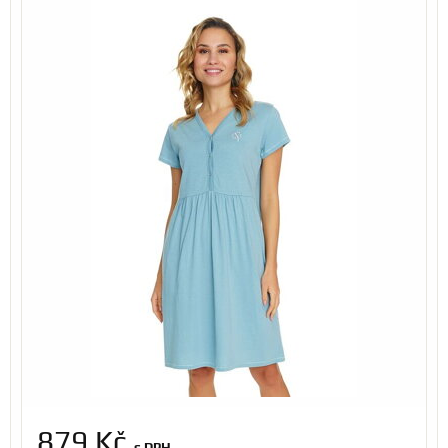
879 Kč
s DPH