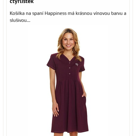
čtyřlístek
Košilka na spaní Happiness má krásnou vínovou barvu a
slušivou...