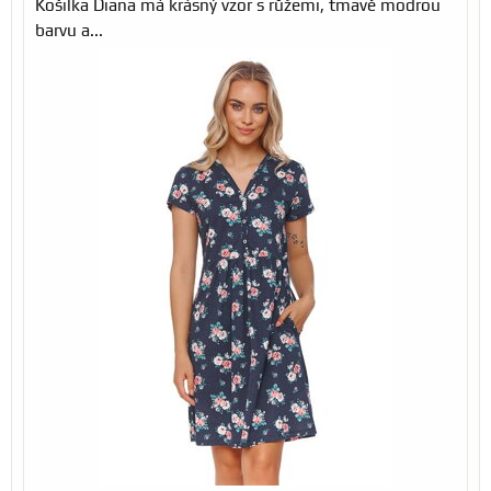
Košilka Diana má krásný vzor s růžemi, tmavě modrou
barvu a...