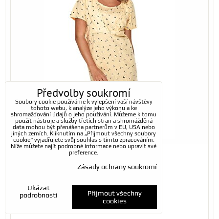
Předvolby soukromí
Soubory cookie používáme k vylepšení vaší návštěvy
tohoto webu, k analýze jeho výkonu a ke
shromažďování údajů o jeho používání. Můžeme k tomu
použít nástroje a služby třetích stran a shromážděná
data mohou být přenášena partnerům v EU, USA nebo
jiných zemích. Kliknutím na „Přijmout všechny soubory
cookie“ vyjadřujete svůj souhlas s tímto zpracováním.
Níže můžete najít podrobné informace nebo upravit své
preference.
568 Kč
s DPH
Zásady ochrany soukromí
Dostupnost:
Skladem
Ukázat
Přijmout všechny
podrobnosti
cookies
ZVOLTE VARIANTU