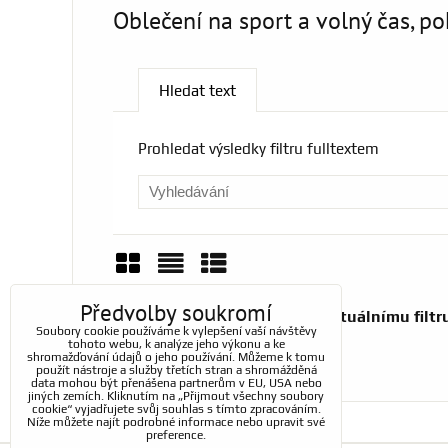
Oblečení na sport a volný čas, p
Hledat text
Prohledat výsledky filtru fulltextem
Mřížka
Seznam
Tabulka
Předvolby soukromí
Soubory cookie používáme k vylepšení vaší návštěvy
tohoto webu, k analýze jeho výkonu a ke
shromažďování údajů o jeho používání. Můžeme k tomu
použít nástroje a služby třetích stran a shromážděná
data mohou být přenášena partnerům v EU, USA nebo
jiných zemích. Kliknutím na „Přijmout všechny soubory
cookie“ vyjadřujete svůj souhlas s tímto zpracováním.
Níže můžete najít podrobné informace nebo upravit své
preference.