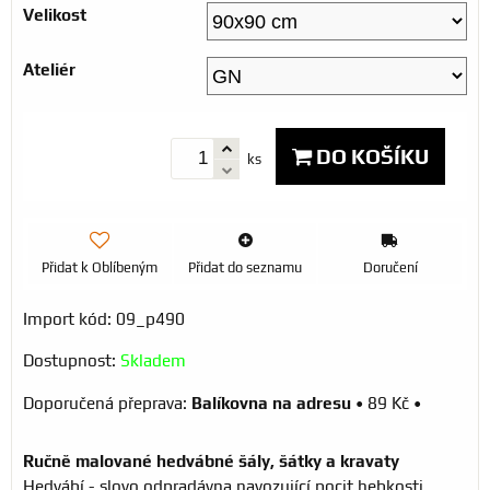
Velikost
Ateliér
DO KOŠÍKU
ks
Přidat k Oblíbeným
Přidat do seznamu
Doručení
Import kód: 09_p490
Dostupnost:
Skladem
Balíkovna na adresu
•
89 Kč
•
Ručně malované hedvábné šály, šátky a kravaty
Hedvábí - slovo odpradávna navozující pocit hebkosti,