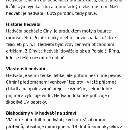
kvůli svým vynikajícím a mimořádným vlastnostem. Naše
hedvábí je hedvábí 100% přírodní, tedy pravé.
Historie hedvábí
Hedvábí pochází z Číny, je produktem motýla bource
morušového. První zmínky o jeho chovu spadají už do 3.
tisíciletí př. n. l. Hedvábí bylo vždy cenným obchodním
artiklem. Z Číny se hedvábí dováželo až do Persie či Říma,
kde se těšilo nesmírné oblibě.
Vlastnosti hedvábí
Hedvábí je velmi tenké, lehké, ale přitom nesmírně pevné.
Chrání před změnami venkovní teploty - v létě příjemně
chladí a naopak v zimě hřeje. Je vzdušné, velmi dobře
přijímá a vylučuje vodu. Hedvábí dokonce pohlcuje i
škodlivé UV paprsky.
Blahodárný vliv hedvábí na zdraví
Vlákno z přírodního hedvábí je velkou zásobárnou
proteinů, obsahuje mimo jiné až 18 druhů aminokyselin, z