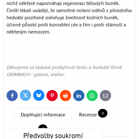
nichž některé napomáhají regeneraci tělových buněk.
Čínští lékaři uvádějí, že samotné nošení oděvů z přírodního
hedvábí pozitivně ovlivňuje životnost kožních buněk,
účinně působí proti kornatění cév a tím i proti stárnutí a
některým nemocem.
Děkujeme za laskavé poskytnutí textu o hedvábí firmě
GRIMMICH - galerie, atelier.
Bluesky
Twitter
Facebook
Pinterest
Reddit
LinkedIn
WhatsApp
E-
mail
0
Doplňující informace
Recenze
0
Diskuse
Předvolby soukromí