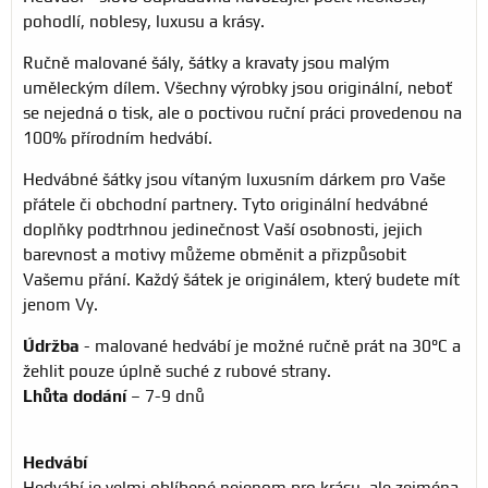
pohodlí, noblesy, luxusu a krásy.
Ručně malované šály, šátky a kravaty jsou malým
uměleckým dílem. Všechny výrobky jsou originální, neboť
se nejedná o tisk, ale o poctivou ruční práci provedenou na
100% přírodním hedvábí.
Hedvábné šátky jsou vítaným luxusním dárkem pro Vaše
přátele či obchodní partnery. Tyto originální hedvábné
doplňky podtrhnou jedinečnost Vaší osobnosti, jejich
barevnost a motivy můžeme obměnit a přizpůsobit
Vašemu přání. Každý šátek je originálem, který budete mít
jenom Vy.
Údržba
- malované hedvábí je možné ručně prát na 30°C a
žehlit pouze úplně suché z rubové strany.
Lhůta dodání
– 7-9 dnů
Hedvábí
Hedvábí je velmi oblíbené nejenom pro krásu, ale zejména