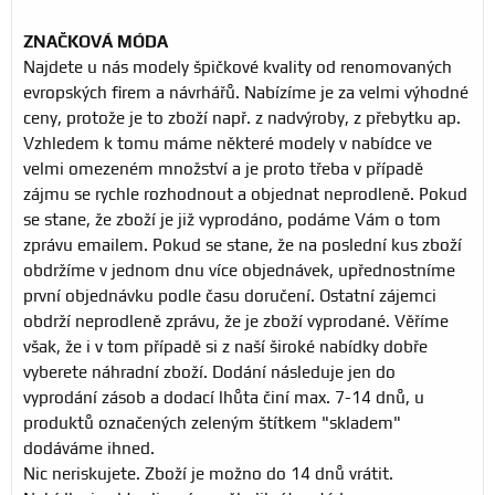
ZNAČKOVÁ MÓDA
Najdete u nás modely špičkové kvality od renomovaných
evropských firem a návrhářů. Nabízíme je za velmi výhodné
ceny, protože je to zboží např. z nadvýroby, z přebytku ap.
Vzhledem k tomu máme některé modely v nabídce ve
velmi omezeném množství a je proto třeba v případě
zájmu se rychle rozhodnout a objednat neprodleně. Pokud
se stane, že zboží je již vyprodáno, podáme Vám o tom
zprávu emailem. Pokud se stane, že na poslední kus zboží
obdržíme v jednom dnu více objednávek, upřednostníme
první objednávku podle času doručení. Ostatní zájemci
obdrží neprodleně zprávu, že je zboží vyprodané. Věříme
však, že i v tom případě si z naší široké nabídky dobře
vyberete náhradní zboží. Dodání následuje jen do
vyprodání zásob a dodací lhůta činí max. 7-14 dnů, u
produktů označených zeleným štítkem "skladem"
dodáváme ihned.
Nic neriskujete. Zboží je možno do 14 dnů vrátit.