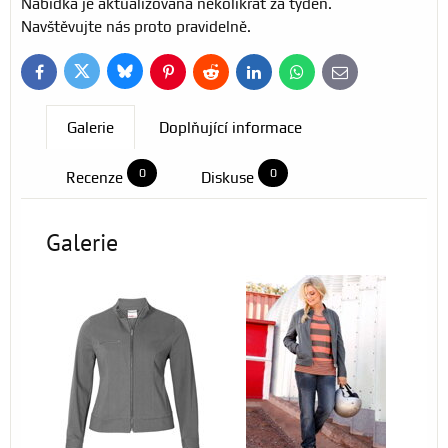
Nabídka je aktualizována několikrát za týden.
Navštěvujte nás proto pravidelně.
Bluesky
Twitter
Facebook
Pinterest
Reddit
LinkedIn
WhatsApp
E-
mail
Galerie
Doplňující informace
0
0
Recenze
Diskuse
Galerie