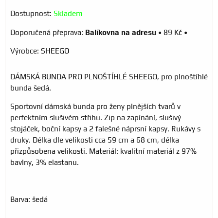
Dostupnost:
Skladem
Balíkovna na adresu
•
89 Kč
•
Výrobce:
SHEEGO
DÁMSKÁ BUNDA PRO PLNOŠTÍHLÉ SHEEGO, pro plnoštíhlé
bunda šedá.
Sportovní dámská bunda pro ženy plnějších tvarů v
perfektním slušivém střihu. Zip na zapínání, slušivý
stojáček, boční kapsy a 2 falešné náprsní kapsy. Rukávy s
druky. Délka dle velikosti cca 59 cm a 68 cm, délka
přizpůsobena velikosti. Materiál: kvalitní materiál z 97%
bavlny, 3% elastanu.
Barva: šedá